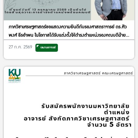
ภาควิชาเศรษฐศาสตร์ขอแสดงความยินดีกับรองศาสตราจารย์ ดร.ศิว
พงศ์ ธีรอำพน ในโอกาสได้รับแต่งตั้งให้ดำรงตำแหน่งรองคณบดีฝ่าย
วิจัยและพันธกิจเพื่อสังคม
27 ก.ค. 2569
ผลงานอาจารย์