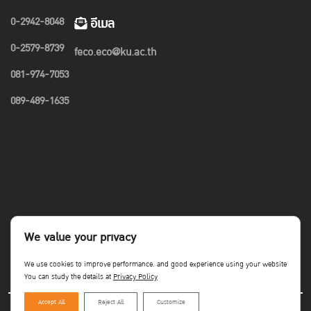
0-2942-8048
อีเมล
0-2579-8739
feco.eco@ku.ac.th
081-974-7053
089-489-1635
We value your privacy
We use cookies to improve performance. and good experience using your website
You can study the details at
Privacy Policy
Accept All
Reject All
Customize