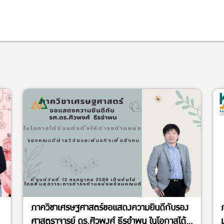
ภาควิชาเศรษฐศาสตร์ขอแสดงความยินดีกับรอง
ศาสตราจารย์ ดร.ศิวพงศ์ ธีรอำพน ในโอกาสได้