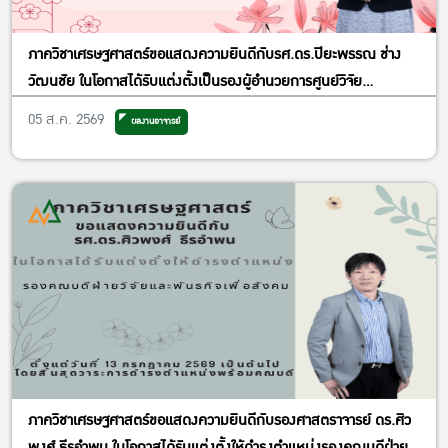
ภาควิชาเศรษฐศาสตร์ขอแสดงความยินดีกับรศ.ดร.ปิยะพรรณ ช่าง
วัฒนชัย ในโอกาสได้รับแต่งตั้งเป็นรองผู้อำนวยการศูนย์วิจัย
เศรษฐศาสตร์ประยุกต์ ฝ่ายพัฒนาคุณภาพ
05 ส.ค. 2569
ผลงานอาจารย์
ภาควิชาเศรษฐศาสตร์ขอแสดงความยินดีกับรองศาสตราจารย์ ดร.ศิว
พงศ์ ธีรอำพน ในโอกาสได้รับแต่งตั้งให้ดำรงตำแหน่งรองคณบดีฝ่าย