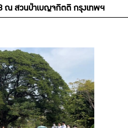
568 ณ สวนป่าเบญจกิตติ กรุงเทพฯ