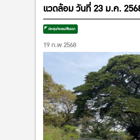
แวดล้อม วันที่ 23 ม.ค. 2
ประชุม/อบรม/สัมมนา
19 ก.พ 2568