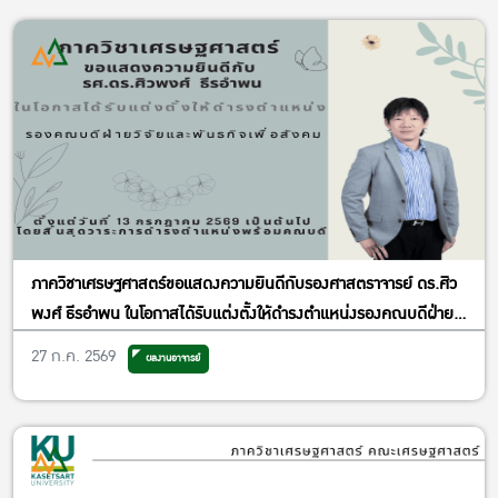
ภาควิชาเศรษฐศาสตร์ขอแสดงความยินดีกับรองศาสตราจารย์ ดร.ศิว
พงศ์ ธีรอำพน ในโอกาสได้รับแต่งตั้งให้ดำรงตำแหน่งรองคณบดีฝ่าย
วิจัยและพันธกิจเพื่อสังคม
27 ก.ค. 2569
ผลงานอาจารย์