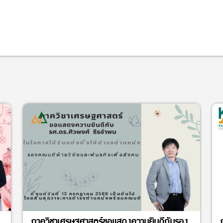
ภาควิชาเศรษฐศาสตร์ขอแสดงความยินดีกับรอง