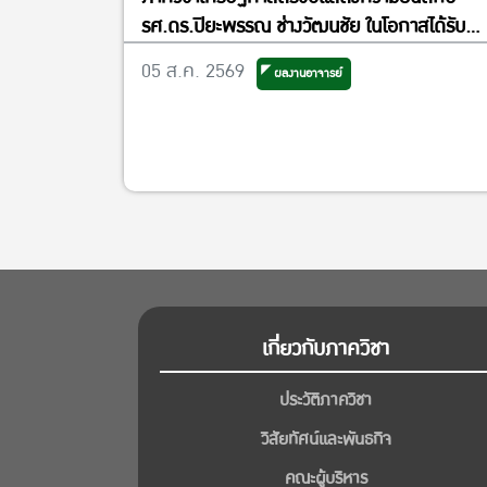
รศ.ดร.ปิยะพรรณ ช่างวัฒนชัย ในโอกาสได้รับ
แต่งตั้งเป็นรองผู้อำนวยการศูนย์วิจัย
05 ส.ค. 2569
ผลงานอาจารย์
เศรษฐศาสตร์ประยุกต์ ฝ่ายพัฒนาคุณภาพ
เกี่ยวกับภาควิชา
ประวัติภาควิชา
วิสัยทัศน์และพันธกิจ
คณะผู้บริหาร