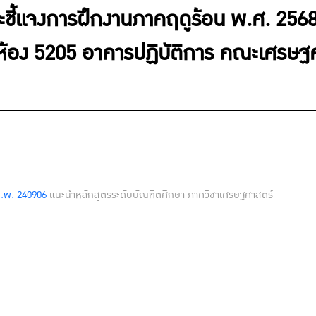
ี้แจงการฝึกงานภาคฤดูร้อน พ.ศ. 2568 ว
ห้อง 5205 อาคารปฏิบัติการ คณะเศรษฐศ
.พ. 240906
แนะนำหลักสูตรระดับบัณฑิตศึกษา ภาควิชาเศรษฐศาสตร์