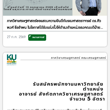
ภาควิชาเศรษฐศาสตร์ขอแสดงความยินดีกับรองศาสตราจารย์ ดร.ศิว
พงศ์ ธีรอำพน ในโอกาสได้รับแต่งตั้งให้ดำรงตำแหน่งรองคณบดีฝ่าย
วิจัยและพันธกิจเพื่อสังคม
27 ก.ค. 2569
ผลงานอาจารย์