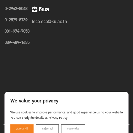
0-2942-8048
อีเมล
0-2579-8739
feco.eco@ku.ac.th
081-974-7053
089-489-1635
We value your privacy
We use cookies to improve performance. and good experience using your website
You can study the details at
Privacy Policy
Accept All
Reject All
Customize