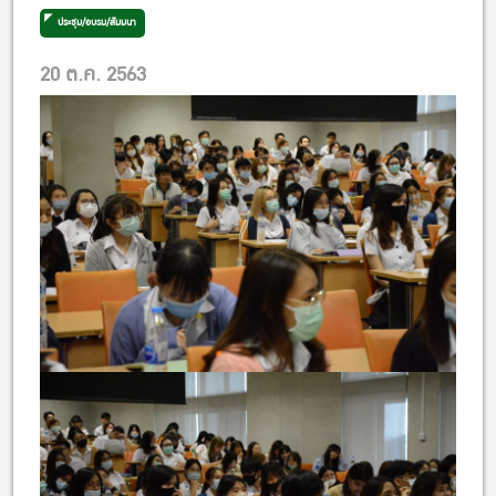
ประชุม/อบรม/สัมมนา
20 ต.ค. 2563