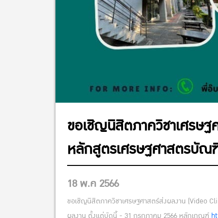
ขอเชิญนิสิตภาควิชาเศรษฐศา
หลักสูตรเศรษฐศาสตรบัณฑิต
18 พ.ค 2566
ขอเชิญนิสิตภาควิชาเศรษฐศาสตร์ส่งผลงาน (Video Clip
ผลงาน ตั้งแต่บัดนี้ - 31 กรกฎาคม 2566 หลักเกณฑ์
ht