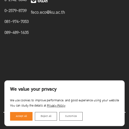
อีเมล
0-2579-8739
feco.eco@ku.ac.th
081-974-7053
089-489-1635
We value your privacy
We use cookies to improve performance. and good experience using your website
You can study the details at
Privacy Policy
Accept All
Reject All
Customize
Copyright©Faculty of Economics KU