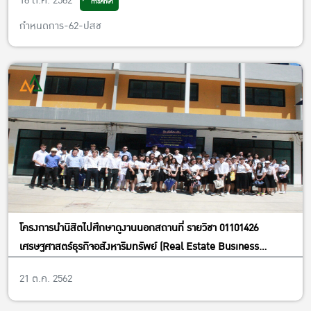
16 ต.ค. 2562
การศึกษา
วันอังคารที่ 22 ตุลาคม 2562 เวลา 13-15 น. ณ ห้อง EC 5205 อาคาร
ปฏิบัติการ คณะเศรษฐศาสตร์
กำหนดการ-62-ปสช
โครงการนำนิสิตไปศึกษาดูงานนอกสถานที่ รายวิชา 01101426
เศรษฐศาสตร์ธุรกิจอสังหาริมทรัพย์ (Real Estate Business
Economics) หมู่1 เเละหมู่ 415 ในวันศุกร์ที่ 18 ตุลาคม 2562 เวลา 8.00
21 ต.ค. 2562
– 17.00 น. ณ บริษัท สมาร์ทแลนด์ แอสเสท จำกัด, SCG Experience
และSCG HEIM โดยอาจารย์ผู้สอน อ.ดร.ธนสิน ถนอมพงษ์พันธ์ และ