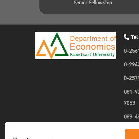
Senior Fellowship
Tel
0-256
0-294
0-257
081-9
7053
089-4
1635