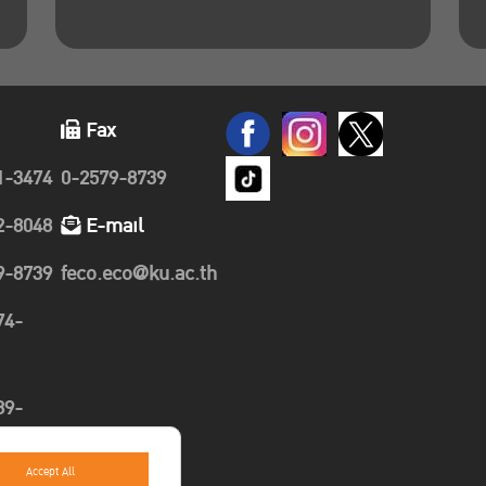
Fax
1-3474
0-2579-8739
2-8048
E-mail
9-8739
feco.eco@ku.ac.th
74-
89-
Accept All