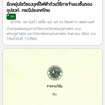
ยืดหยุ่นไขว้ของบุหรี่ไฟฟ้าด้วยวิธีการจำลองขั้นตอน
อุปสงค์: กรณีประเทศไทย
2563
นักวิจัย: รศ.อุ่นกัง แซ่ลิ้ม และ รศ.ดร.โสมสกาว เพชรานนท์
ด้วยทุนสนับสนุนการวิจัยภาควิชาเศรษฐศาสตร์ คณะ
เศรษฐศาสตร์ มหาวิทยาลัยเกษตรศาสตร์ กันยายน 2563 งาน
วิจัยลำดับที่ 11/2563