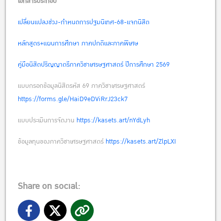
เอกสารประกอบ
เปลี่ยนแปลงช่วง-กำหนดการปฐมนิเทศ-68-แจกนิสิต
หลักสูตร+แผนการศึกษา ภาคปกติและภาคพิเศษ
คู่มือนิสิตปริญญาตรีภาควิชาเศรษฐศาสตร์ ปีการศึกษา 2569
แบบกรอกข้อมูลนิสิตรหัส 69 ภาควิชาเศรษฐศาสตร์
https://forms.gle/HaiD9eDViRrJ23ck7
แบบประเมินการจัดงาน
https://kasets.art/nYdLyh
ข้อมูลทุนของภาควิชาเศรษฐศาสตร์
https://kasets.art/ZlpLXI
Share on social: