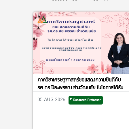
ภาควิชาเศรษฐศาสตร์ขอแสดงความยินดีกับ
รศ.ดร.ปิยะพรรณ ช่างวัฒนชัย ในโอกาสได้รับ
แต่งตั้งเป็นรองผู้อำนวยการศูนย์วิจัย
05 AUG 2026
Research Professor
เศรษฐศาสตร์ประยุกต์ ฝ่ายพัฒนาคุณภาพ