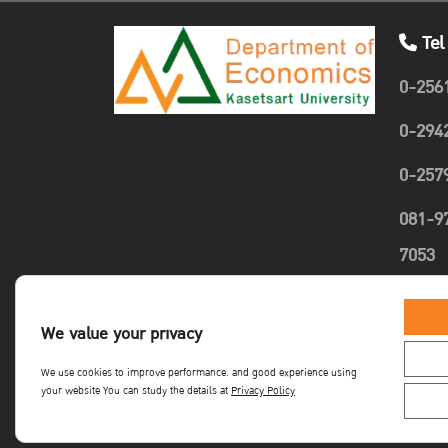
Tel
0-256
0-294
0-257
081-9
7053
089-4
We value your privacy
1635
We use cookies to improve performance. and good experience using
your website You can study the details at
Privacy Policy
Copyright©Faculty of Economics KU