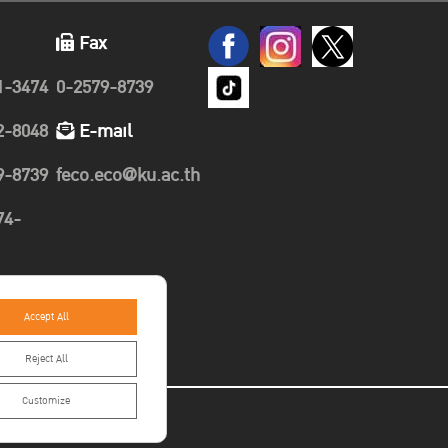
Fax
1-3474
0-2579-8739
2-8048
E-mail
9-8739
feco.eco@ku.ac.th
74-
89-
Accept All
Reject All
Customize