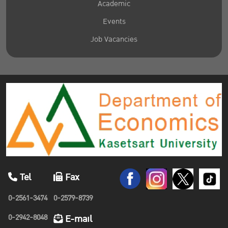
Academic
Events
Job Vacancies
Tel
Fax
0-2561-3474
0-2579-8739
0-2942-8048
E-mail