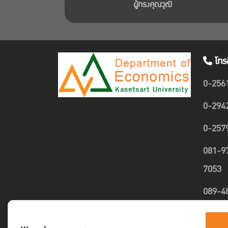
ผู้ทรงคุณวุฒิ
โทร
0-256
0-294
0-257
081-9
7053
089-4
1635