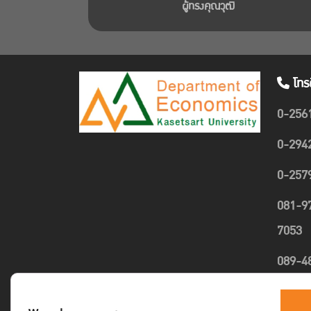
ผู้ทรงคุณวุฒิ
โทร
0-256
0-294
0-257
081-9
7053
089-4
1635