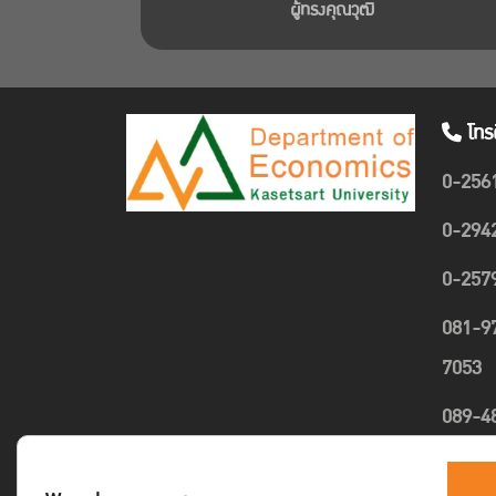
ผู้ทรงคุณวุฒิ
โทร
0-256
0-294
0-257
081-9
7053
089-4
1635