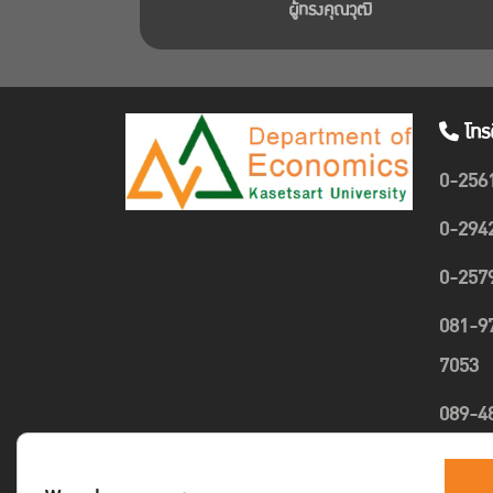
ผู้ทรงคุณวุฒิ
โทร
0-256
0-294
0-257
081-9
7053
089-4
1635